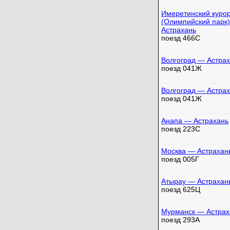
Имеретинский куро
(Олимпийский парк
Астрахань
поезд 466С
Волгоград — Астра
поезд 041Ж
Волгоград — Астра
поезд 041Ж
Анапа — Астрахань
поезд 223С
Москва — Астрахан
поезд 005Г
Атырау — Астрахан
поезд 625Ц
Мурманск — Астрах
поезд 293А