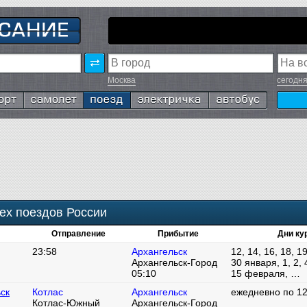
Москва
сегодн
т
Самолёт
Поезд
Электричка
Автобус
ех поездов России
Отправление
Прибытие
Дни ку
23:58
Архангельск
12, 14, 16, 18, 19
Архангельск-Город
30 января, 1, 2, 4
05:10
15 февраля, …
ск
Котлас
Архангельск
ежедневно по 12
Котлас-Южный
Архангельск-Город