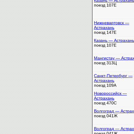
Казань — Астрахан
поезд 107Е
Нижневартовск —
Астрахань
поезд 147Е
Казань — Астрахан
поезд 107Е
Мангистау — Астра
поезд 313Ц
Санкт-Петербург —
Астрахань
поезд 109А
Новороссийск —
Астрахань
поезд 470С
Волгоград — Астра
поезд 041Ж
Волгоград — Астра
поезд 041Ж