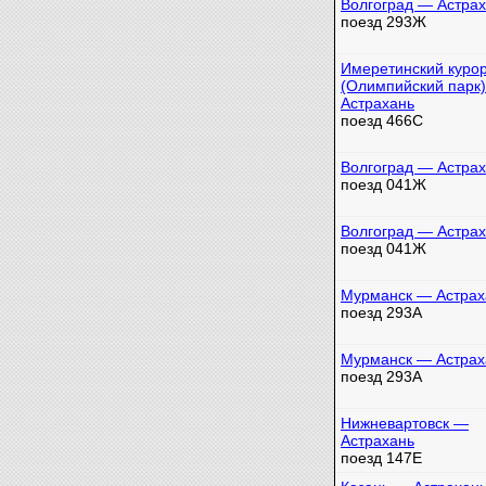
Волгоград — Астра
поезд 293Ж
Имеретинский куро
(Олимпийский парк
Астрахань
поезд 466С
Волгоград — Астра
поезд 041Ж
Волгоград — Астра
поезд 041Ж
Мурманск — Астрах
поезд 293А
Мурманск — Астрах
поезд 293А
Нижневартовск —
Астрахань
поезд 147Е