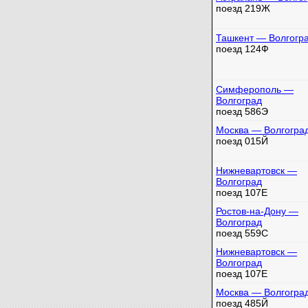
поезд 219Ж
Ташкент — Волгогр
поезд 124Ф
Симферополь —
Волгоград
поезд 586Э
Москва — Волгогра
поезд 015Й
Нижневартовск —
Волгоград
поезд 107Е
Ростов-на-Дону —
Волгоград
поезд 559С
Нижневартовск —
Волгоград
поезд 107Е
Москва — Волгогра
поезд 485Й