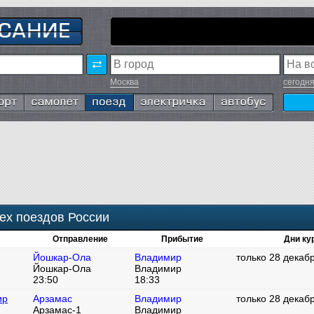
Москва
сегодн
т
Самолёт
Поезд
Электричка
Автобус
ех поездов России
Отправление
Прибытие
Дни ку
Йошкар-Ола
Владимир
только 28 декаб
Йошкар-Ола
Владимир
23:50
18:33
ир
Арзамас
Владимир
только 28 декаб
Арзамас-1
Владимир