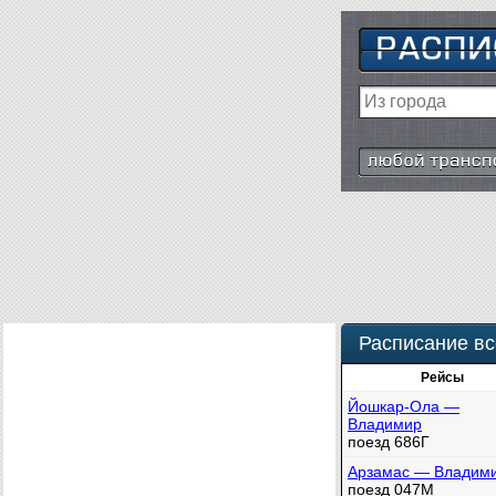
Любой транспор
Расписание вс
Рейсы
Йошкар-Ола —
Владимир
поезд 686Г
Арзамас — Владим
поезд 047М