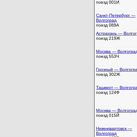
поезд 001И
Санкт-Петербург —
Волгоград
поезд 089А
Астрахань — Волго
поезд 219Ж
Москва — Волгогра
поезд 553Ч
Грозный — Волгогр
поезд 302Ж
Ташкент — Волгогр
поезд 124Ф
Москва — Волгогра
поезд 015Й
Нижневартовск —
Волгоград