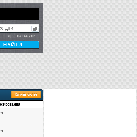
я
завтра
на все дни
рсирования
ря
ря