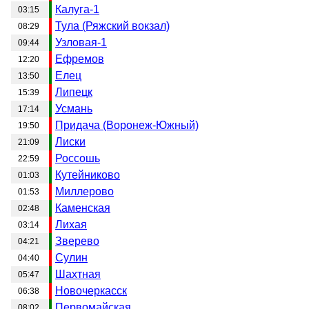
Калуга-1
03:15
Тула (Ряжский вокзал)
08:29
Узловая-1
09:44
Ефремов
12:20
Елец
13:50
Липецк
15:39
Усмань
17:14
Придача (Воронеж-Южный)
19:50
Лиски
21:09
Россошь
22:59
Кутейниково
01:03
Миллерово
01:53
Каменская
02:48
Лихая
03:14
Зверево
04:21
Сулин
04:40
Шахтная
05:47
Новочеркасск
06:38
Первомайская
08:02