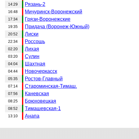
Рязань-2
14:29
Мичуринск-Воронежский
16:48
Грязи-Воронежские
17:34
Придача (Воронеж-Южный)
19:35
Лиски
20:52
Россошь
22:34
Лихая
02:20
Сулин
03:20
Шахтная
04:04
Новочеркасск
04:44
Ростов-Главный
05:35
Староминская-Тимаш.
07:14
Каневская
07:56
Брюховецкая
08:25
Тимашевская-1
08:52
Анапа
13:10