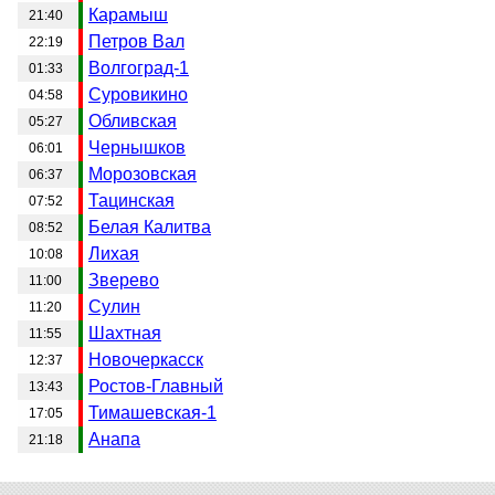
Карамыш
21:40
Петров Вал
22:19
Волгоград-1
01:33
Суровикино
04:58
Обливская
05:27
Чернышков
06:01
Морозовская
06:37
Тацинская
07:52
Белая Калитва
08:52
Лихая
10:08
Зверево
11:00
Сулин
11:20
Шахтная
11:55
Новочеркасск
12:37
Ростов-Главный
13:43
Тимашевская-1
17:05
Анапа
21:18