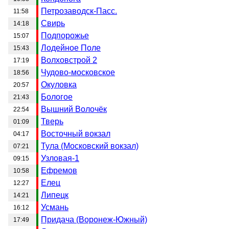
Петрозаводск-Пасс.
11:58
Свирь
14:18
Подпорожье
15:07
Лодейное Поле
15:43
Волховстрой 2
17:19
Чудово-московское
18:56
Окуловка
20:57
Бологое
21:43
Вышний Волочёк
22:54
Тверь
01:09
Восточный вокзал
04:17
Тула (Московский вокзал)
07:21
Узловая-1
09:15
Ефремов
10:58
Елец
12:27
Липецк
14:21
Усмань
16:12
Придача (Воронеж-Южный)
17:49