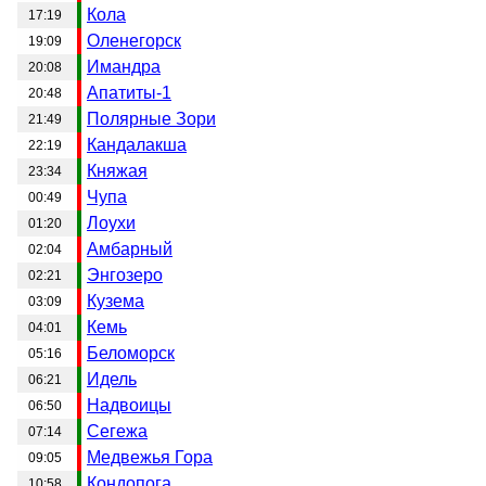
Кола
17:19
Оленегорск
19:09
Имандра
20:08
Апатиты-1
20:48
Полярные Зори
21:49
Кандалакша
22:19
Княжая
23:34
Чупа
00:49
Лоухи
01:20
Амбарный
02:04
Энгозеро
02:21
Кузема
03:09
Кемь
04:01
Беломорск
05:16
Идель
06:21
Надвоицы
06:50
Сегежа
07:14
Медвежья Гора
09:05
Кондопога
10:58