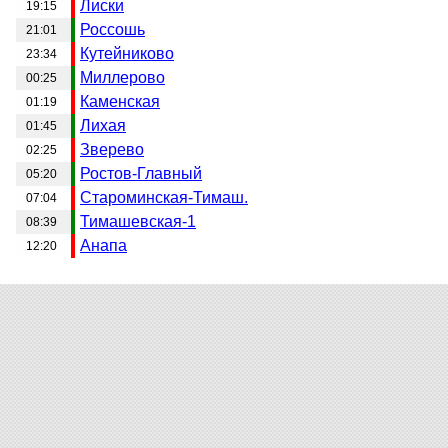
Лиски
19:15
Россошь
21:01
Кутейниково
23:34
Миллерово
00:25
Каменская
01:19
Лихая
01:45
Зверево
02:25
Ростов-Главный
05:20
Староминская-Тимаш.
07:04
Тимашевская-1
08:39
Анапа
12:20