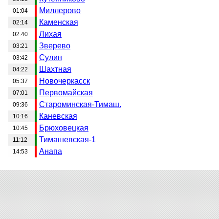
Миллерово
01:04
Каменская
02:14
Лихая
02:40
Зверево
03:21
Сулин
03:42
Шахтная
04:22
Новочеркасск
05:37
Первомайская
07:01
Староминская-Тимаш.
09:36
Каневская
10:16
Брюховецкая
10:45
Тимашевская-1
11:12
Анапа
14:53