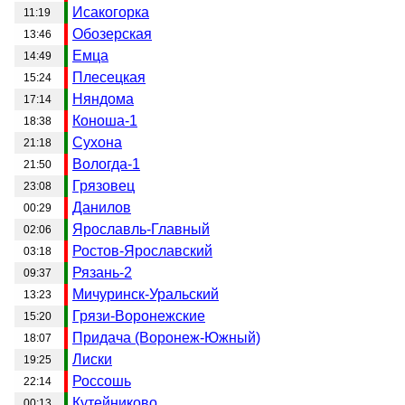
Исакогорка
11:19
Обозерская
13:46
Емца
14:49
Плесецкая
15:24
Няндома
17:14
Коноша-1
18:38
Сухона
21:18
Вологда-1
21:50
Грязовец
23:08
Данилов
00:29
Ярославль-Главный
02:06
Ростов-Ярославский
03:18
Рязань-2
09:37
Мичуринск-Уральский
13:23
Грязи-Воронежские
15:20
Придача (Воронеж-Южный)
18:07
Лиски
19:25
Россошь
22:14
Кутейниково
00:13