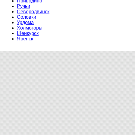
Приводино
Ручьи
Северодвинск
Соловки
Урдома
Холмогоры
Шенкурск
Яренск