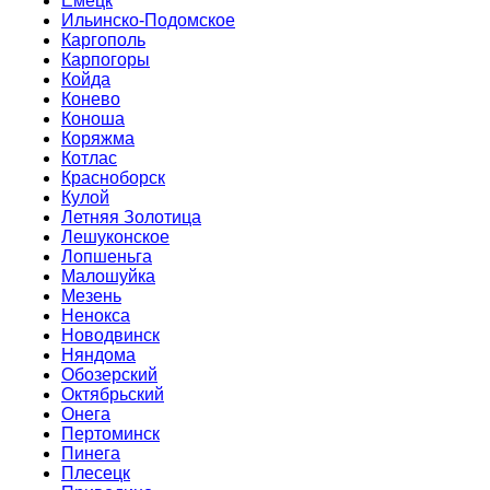
Емецк
Ильинско-Подомское
Каргополь
Карпогоры
Койда
Конево
Коноша
Коряжма
Котлас
Красноборск
Кулой
Летняя Золотица
Лешуконское
Лопшеньга
Малошуйка
Мезень
Ненокса
Новодвинск
Няндома
Обозерский
Октябрьский
Онега
Пертоминск
Пинега
Плесецк