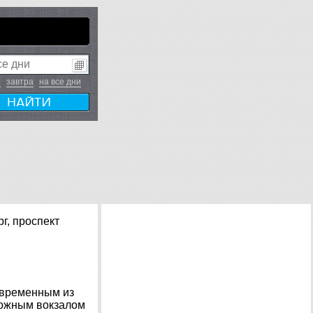
я
завтра
на все дни
г, проспект
овременным из
рожным вокзалом