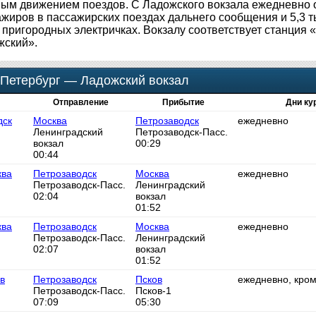
зным движением поездов. С Ладожского вокзала ежедневно
ажиров в пассажирских поездах дальнего сообщения и 5,3 
пригородных электричках. Вокзалу соответствует станция 
жский».
-Петербург — Ладожский вокзал
Отправление
Прибытие
Дни ку
дск
Москва
Петрозаводск
ежедневно
Ленинградский
Петрозаводск-Пасс.
вокзал
00:29
00:44
ква
Петрозаводск
Москва
ежедневно
Петрозаводск-Пасс.
Ленинградский
02:04
вокзал
01:52
ква
Петрозаводск
Москва
ежедневно
Петрозаводск-Пасс.
Ленинградский
02:07
вокзал
01:52
в
Петрозаводск
Псков
ежедневно, кром
Петрозаводск-Пасс.
Псков-1
07:09
05:30