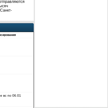
 отправляются
тысяч
«Санкт-
рсирования
е вс по 06.01