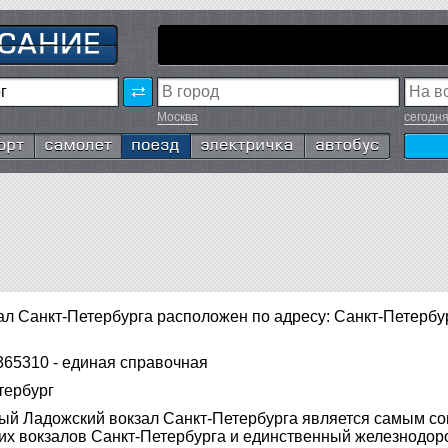
Москва
сегодн
т
Самолёт
Поезд
Электричка
Автобус
л Санкт-Петербурга расположен по адресу: Санкт-Петербур
365310 - единая справочная
тербург
й Ладожский вокзал Санкт-Петербурга является самым с
их вокзалов Санкт-Петербурга и единственный железнодо