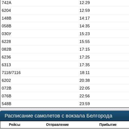
742А
12:29
6204
12:59
148В
14:17
058В
14:35
030У
15:23
6228
15:55
082В
17:15
6236
17:25
6313
17:35
7118/7116
18:11
6202
20:38
072В
22:05
076В
22:56
548В
23:59
Расписание самолетов с вокзала Белгорода
Рейсы
Отправление
Прибытие